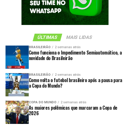
ÚLTIMAS
MAIS LIDAS
BRASILEIRÃO
2 semanas atrás
Como funciona o Impedimento Semiautomático, a
novidade do Brasileirão
BRASILEIRÃO
2 semanas atrás
Como volta o futebol brasileiro após a pausa para
a Copa do Mundo?
COPA DO MUNDO
2 semanas atrás
As maiores polêmicas que marcaram a Copa de
2026