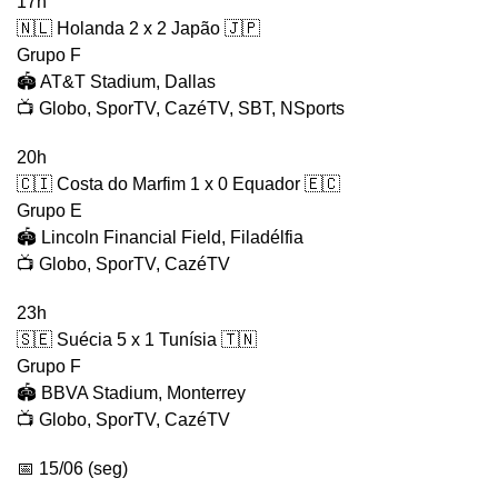
17h
🇳🇱 Holanda 2 x 2 Japão 🇯🇵
Grupo F
🏟️ AT&T Stadium, Dallas
📺 Globo, SporTV, CazéTV, SBT, NSports
20h
🇨🇮 Costa do Marfim 1 x 0 Equador 🇪🇨
Grupo E
🏟️ Lincoln Financial Field, Filadélfia
📺 Globo, SporTV, CazéTV
23h
🇸🇪 Suécia 5 x 1 Tunísia 🇹🇳
Grupo F
🏟️ BBVA Stadium, Monterrey
📺 Globo, SporTV, CazéTV
📅 15/06 (seg)