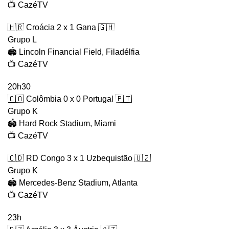
📺 CazéTV
🇭🇷 Croácia 2 x 1 Gana 🇬🇭
Grupo L
🏟️ Lincoln Financial Field, Filadélfia
📺 CazéTV
20h30
🇨🇴 Colômbia 0 x 0 Portugal 🇵🇹
Grupo K
🏟️ Hard Rock Stadium, Miami
📺 CazéTV
🇨🇩 RD Congo 3 x 1 Uzbequistão 🇺🇿
Grupo K
🏟️ Mercedes-Benz Stadium, Atlanta
📺 CazéTV
23h