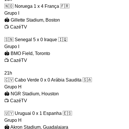
🇳🇴 Noruega 1 x 4 França 🇫🇷
Grupo I
🏟️ Gillette Stadium, Boston
📺 CazéTV
🇸🇳 Senegal 5 x 0 Iraque 🇮🇶
Grupo I
🏟️ BMO Field, Toronto
📺 CazéTV
21h
🇨🇻 Cabo Verde 0 x 0 Arábia Saudita 🇸🇦
Grupo H
🏟️ NGR Stadium, Houston
📺 CazéTV
🇺🇾 Uruguai 0 x 1 Espanha 🇪🇸
Grupo H
🏟️ Akron Stadium, Guadalajara