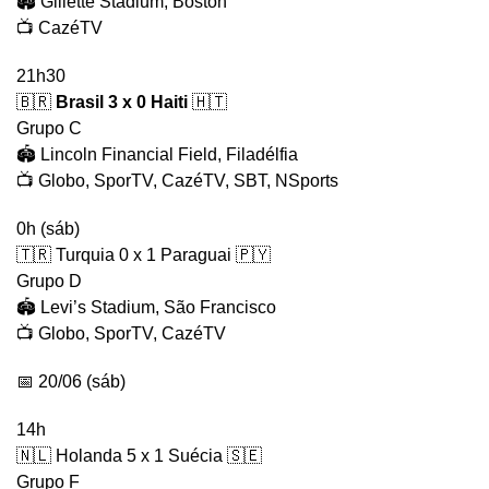
🏟️ Gillette Stadium, Boston
📺 CazéTV
21h30
🇧🇷
Brasil 3 x 0 Haiti
🇭🇹
Grupo C
🏟️ Lincoln Financial Field, Filadélfia
📺 Globo, SporTV, CazéTV, SBT, NSports
0h (sáb)
🇹🇷 Turquia 0 x 1 Paraguai 🇵🇾
Grupo D
🏟️ Levi’s Stadium, São Francisco
📺 Globo, SporTV, CazéTV
📅 20/06 (sáb)
14h
🇳🇱 Holanda 5 x 1 Suécia 🇸🇪
Grupo F