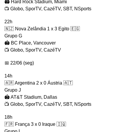
🏟️ Hard Rock Stadium, Miami
📺 Globo, SporTV, CazéTV, SBT, NSports
22h
🇳🇿 Nova Zelândia 1 x 3 Egito 🇪🇬
Grupo G
🏟️ BC Place, Vancouver
📺 Globo, SporTV, CazéTV
📅 22/06 (seg)
14h
🇦🇷 Argentina 2 x 0 Áustria 🇦🇹
Grupo J
🏟️ AT&T Stadium, Dallas
📺 Globo, SporTV, CazéTV, SBT, NSports
18h
🇫🇷 França 3 x 0 Iraque 🇮🇶
Grupo I