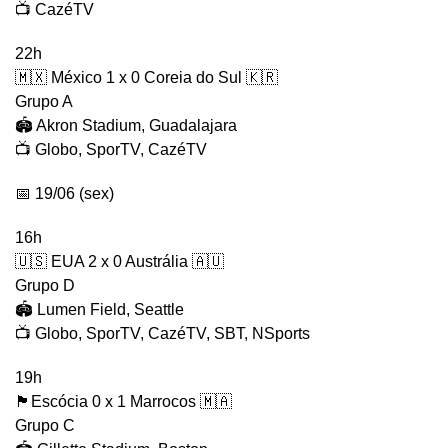
📺 CazéTV
22h
🇲🇽 México 1 x 0 Coreia do Sul 🇰🇷
Grupo A
🏟️ Akron Stadium, Guadalajara
📺 Globo, SporTV, CazéTV
📅 19/06 (sex)
16h
🇺🇸 EUA 2 x 0 Austrália 🇦🇺
Grupo D
🏟️ Lumen Field, Seattle
📺 Globo, SporTV, CazéTV, SBT, NSports
19h
🏴󠁧󠁢󠁳󠁣󠁴󠁿Escócia 0 x 1 Marrocos 🇲🇦
Grupo C