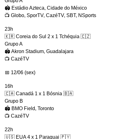
Grupo A
🏟️ Estádio Azteca, Cidade do México
📺 Globo, SporTV, CazéTV, SBT, NSports
23h
🇰🇷 Coreia do Sul 2 x 1 Tchéquia 🇨🇿
Grupo A
🏟️ Akron Stadium, Guadalajara
📺 CazéTV
📅 12/06 (sex)
16h
🇨🇦 Canadá 1 x 1 Bósnia 🇧🇦
Grupo B
🏟️ BMO Field, Toronto
📺 CazéTV
22h
🇺🇸 EUA 4 x 1 Paraguai 🇵🇾