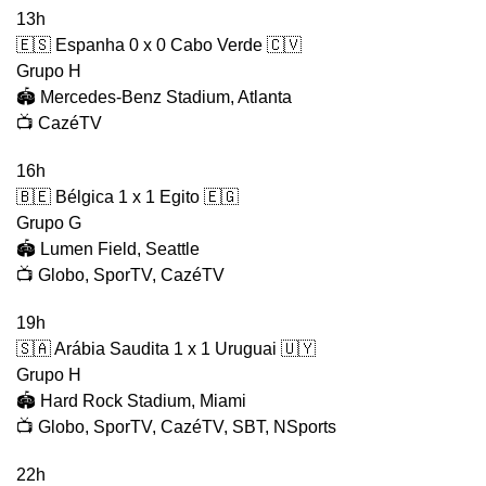
13h
🇪🇸 Espanha 0 x 0 Cabo Verde 🇨🇻
Grupo H
🏟️ Mercedes-Benz Stadium, Atlanta
📺 CazéTV
16h
🇧🇪 Bélgica 1 x 1 Egito 🇪🇬
Grupo G
🏟️ Lumen Field, Seattle
📺 Globo, SporTV, CazéTV
19h
🇸🇦 Arábia Saudita 1 x 1 Uruguai 🇺🇾
Grupo H
🏟️ Hard Rock Stadium, Miami
📺 Globo, SporTV, CazéTV, SBT, NSports
22h