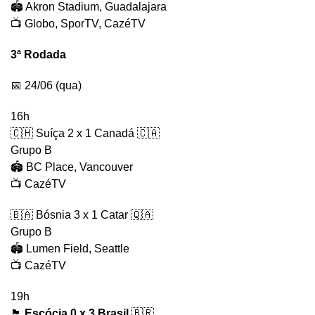
🏟️ Akron Stadium, Guadalajara
📺 Globo, SporTV, CazéTV
3ª Rodada
📅 24/06 (qua)
16h
🇨🇭 Suíça 2 x 1 Canadá 🇨🇦
Grupo B
🏟️ BC Place, Vancouver
📺 CazéTV
🇧🇦 Bósnia 3 x 1 Catar 🇶🇦
Grupo B
🏟️ Lumen Field, Seattle
📺 CazéTV
19h
🏴󠁧󠁢󠁳󠁣󠁴󠁿
Escócia 0 x 3 Brasil
🇧🇷