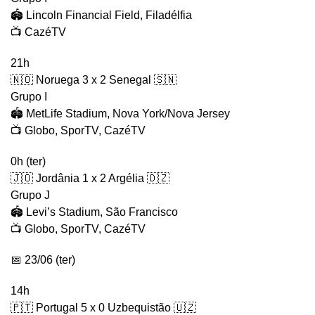
🏟️ Lincoln Financial Field, Filadélfia
📺 CazéTV
21h
🇳🇴 Noruega 3 x 2 Senegal 🇸🇳
Grupo I
🏟️ MetLife Stadium, Nova York/Nova Jersey
📺 Globo, SporTV, CazéTV
0h (ter)
🇯🇴 Jordânia 1 x 2 Argélia 🇩🇿
Grupo J
🏟️ Levi’s Stadium, São Francisco
📺 Globo, SporTV, CazéTV
📅 23/06 (ter)
14h
🇵🇹 Portugal 5 x 0 Uzbequistão 🇺🇿