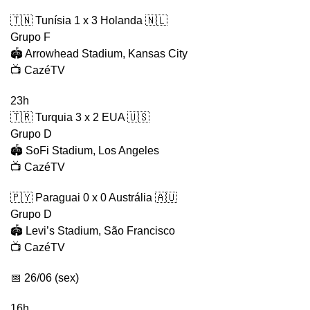
🇹🇳 Tunísia 1 x 3 Holanda 🇳🇱
Grupo F
🏟️ Arrowhead Stadium, Kansas City
📺 CazéTV
23h
🇹🇷 Turquia 3 x 2 EUA 🇺🇸
Grupo D
🏟️ SoFi Stadium, Los Angeles
📺 CazéTV
🇵🇾 Paraguai 0 x 0 Austrália 🇦🇺
Grupo D
🏟️ Levi’s Stadium, São Francisco
📺 CazéTV
📅 26/06 (sex)
16h