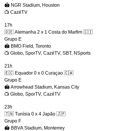
🏟️ NGR Stadium, Houston
📺 CazéTV
17h
🇩🇪 Alemanha 2 x 1 Costa do Marfim 🇨🇮
Grupo E
🏟️ BMO Field, Toronto
📺 Globo, SporTV, CazéTV, SBT, NSports
21h
🇪🇨 Equador 0 x 0 Curaçao 🇨🇼
Grupo E
🏟️ Arrowhead Stadium, Kansas City
📺 Globo, SporTV, CazéTV
23h
🇹🇳 Tunísia 0 x 4 Japão 🇯🇵
Grupo F
🏟️ BBVA Stadium, Monterrey