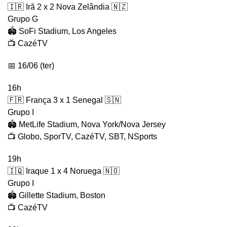
🇮🇷 Irã 2 x 2 Nova Zelândia 🇳🇿
Grupo G
🏟️ SoFi Stadium, Los Angeles
📺 CazéTV
📅 16/06 (ter)
16h
🇫🇷 França 3 x 1 Senegal 🇸🇳
Grupo I
🏟️ MetLife Stadium, Nova York/Nova Jersey
📺 Globo, SporTV, CazéTV, SBT, NSports
19h
🇮🇶 Iraque 1 x 4 Noruega 🇳🇴
Grupo I
🏟️ Gillette Stadium, Boston
📺 CazéTV