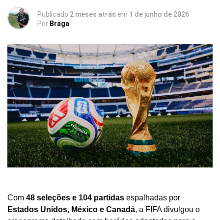
Publicado
2 meses atrás
em
1 de junho de 2026
Por
Braga
Com
48 seleções e 104 partidas
espalhadas por
Estados Unidos, México e Canadá
, a FIFA divulgou o