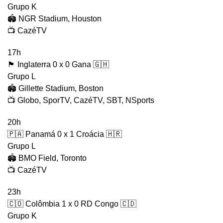
Grupo K
🏟️ NGR Stadium, Houston
📺 CazéTV
17h
🏴󠁧󠁢󠁥󠁮󠁧󠁿 Inglaterra 0 x 0 Gana 🇬🇭
Grupo L
🏟️ Gillette Stadium, Boston
📺 Globo, SporTV, CazéTV, SBT, NSports
20h
🇵🇦 Panamá 0 x 1 Croácia 🇭🇷
Grupo L
🏟️ BMO Field, Toronto
📺 CazéTV
23h
🇨🇴 Colômbia 1 x 0 RD Congo 🇨🇩
Grupo K