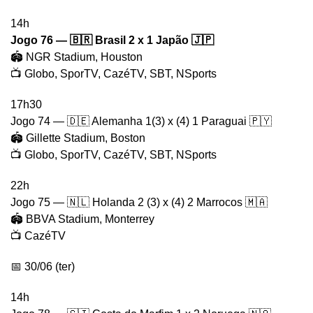
14h
Jogo 76 — 🇧🇷
Brasil 2 x 1 Japão 🇯🇵
🏟️ NGR Stadium, Houston
📺 Globo, SporTV, CazéTV, SBT, NSports
17h30
Jogo 74 — 🇩🇪 Alemanha 1(3) x (4) 1 Paraguai 🇵🇾
🏟️ Gillette Stadium, Boston
📺 Globo, SporTV, CazéTV, SBT, NSports
22h
Jogo 75 — 🇳🇱 Holanda 2 (3) x (4) 2 Marrocos 🇲🇦
🏟️ BBVA Stadium, Monterrey
📺 CazéTV
📅 30/06 (ter)
14h