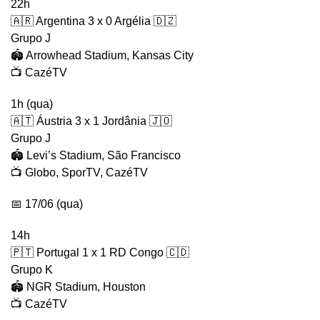
22h
🇦🇷 Argentina 3 x 0 Argélia 🇩🇿
Grupo J
🏟️ Arrowhead Stadium, Kansas City
📺 CazéTV
1h (qua)
🇦🇹 Áustria 3 x 1 Jordânia 🇯🇴
Grupo J
🏟️ Levi’s Stadium, São Francisco
📺 Globo, SporTV, CazéTV
📅 17/06 (qua)
14h
🇵🇹 Portugal 1 x 1 RD Congo 🇨🇩
Grupo K
🏟️ NGR Stadium, Houston
📺 CazéTV