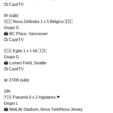
📺 CazéTV
0h (sáb)
🇳🇿 Nova Zelândia 1 x 5 Bélgica 🇧🇪
Grupo G
🏟️ BC Place, Vancouver
📺 CazéTV
🇪🇬 Egito 1 x 1 Irã 🇮🇷
Grupo G
🏟️ Lumen Field, Seattle
📺 CazéTV
📅 27/06 (sáb)
18h
🇵🇦 Panamá 0 x 2 Inglaterra 🏴󠁧󠁢󠁥󠁮󠁧󠁿
Grupo L
🏟️ MetLife Stadium, Nova York/Nova Jersey