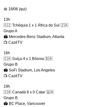
📅 18/06 (qui)
13h
🇨🇿 Tchéquia 1 x 1 África do Sul 🇿🇦
Grupo A
🏟️ Mercedes-Benz Stadium, Atlanta
📺 CazéTV
16h
🇨🇭 Suíça 4 x 1 Bósnia 🇧🇦
Grupo B
🏟️ SoFi Stadium, Los Angeles
📺 CazéTV
19h
🇨🇦 Canadá 6 x 0 Catar 🇶🇦
Grupo B
🏟️ BC Place, Vancouver