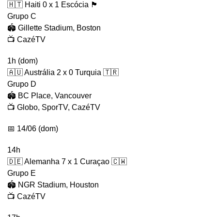
🇭🇹 Haiti 0 x 1 Escócia 🏴󠁧󠁢󠁳󠁣󠁴󠁿
Grupo C
🏟️ Gillette Stadium, Boston
📺 CazéTV
1h (dom)
🇦🇺 Austrália 2 x 0 Turquia 🇹🇷
Grupo D
🏟️ BC Place, Vancouver
📺 Globo, SporTV, CazéTV
📅 14/06 (dom)
14h
🇩🇪 Alemanha 7 x 1 Curaçao 🇨🇼
Grupo E
🏟️ NGR Stadium, Houston
📺 CazéTV