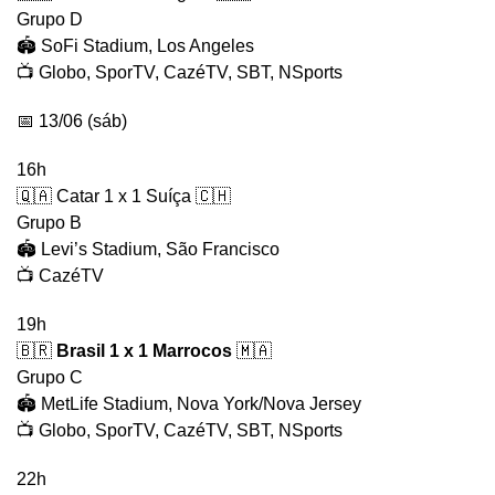
Grupo D
🏟️ SoFi Stadium, Los Angeles
📺 Globo, SporTV, CazéTV, SBT, NSports
📅 13/06 (sáb)
16h
🇶🇦 Catar 1 x 1 Suíça 🇨🇭
Grupo B
🏟️ Levi’s Stadium, São Francisco
📺 CazéTV
19h
🇧🇷
Brasil 1 x 1 Marrocos
🇲🇦
Grupo C
🏟️ MetLife Stadium, Nova York/Nova Jersey
📺 Globo, SporTV, CazéTV, SBT, NSports
22h