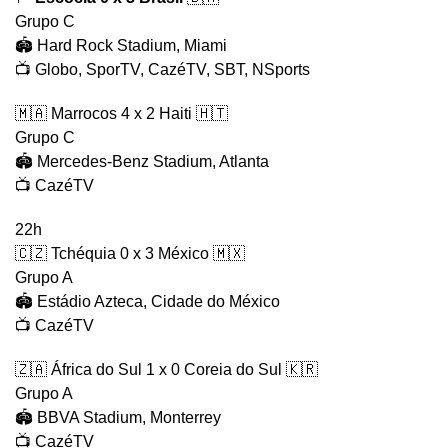
Grupo C
🏟️ Hard Rock Stadium, Miami
📺 Globo, SporTV, CazéTV, SBT, NSports
🇲🇦 Marrocos 4 x 2 Haiti 🇭🇹
Grupo C
🏟️ Mercedes-Benz Stadium, Atlanta
📺 CazéTV
22h
🇨🇿 Tchéquia 0 x 3 México 🇲🇽
Grupo A
🏟️ Estádio Azteca, Cidade do México
📺 CazéTV
🇿🇦 África do Sul 1 x 0 Coreia do Sul 🇰🇷
Grupo A
🏟️ BBVA Stadium, Monterrey
📺 CazéTV