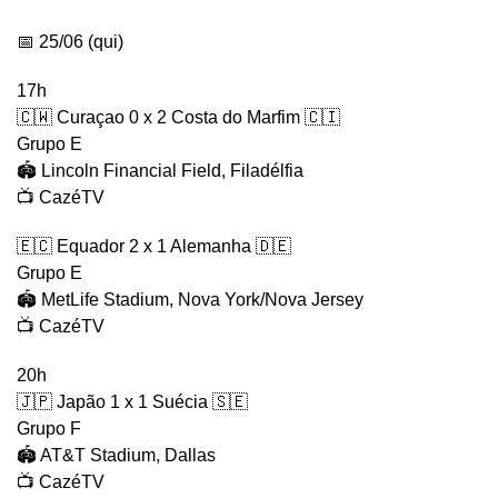
📅 25/06 (qui)
17h
🇨🇼 Curaçao 0 x 2 Costa do Marfim 🇨🇮
Grupo E
🏟️ Lincoln Financial Field, Filadélfia
📺 CazéTV
🇪🇨 Equador 2 x 1 Alemanha 🇩🇪
Grupo E
🏟️ MetLife Stadium, Nova York/Nova Jersey
📺 CazéTV
20h
🇯🇵 Japão 1 x 1 Suécia 🇸🇪
Grupo F
🏟️ AT&T Stadium, Dallas
📺 CazéTV