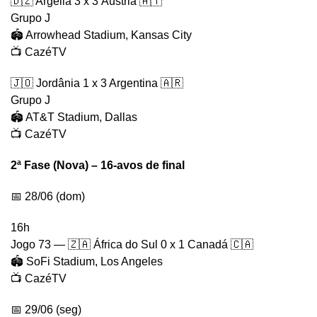
🇩🇿 Argélia 3 x 3 Áustria 🇦🇹
Grupo J
🏟️ Arrowhead Stadium, Kansas City
📺 CazéTV
🇯🇴 Jordânia 1 x 3 Argentina 🇦🇷
Grupo J
🏟️ AT&T Stadium, Dallas
📺 CazéTV
2ª Fase (Nova) – 16-avos de final
📅 28/06 (dom)
16h
Jogo 73 — 🇿🇦 África do Sul 0 x 1 Canadá 🇨🇦
🏟️ SoFi Stadium, Los Angeles
📺 CazéTV
📅 29/06 (seg)