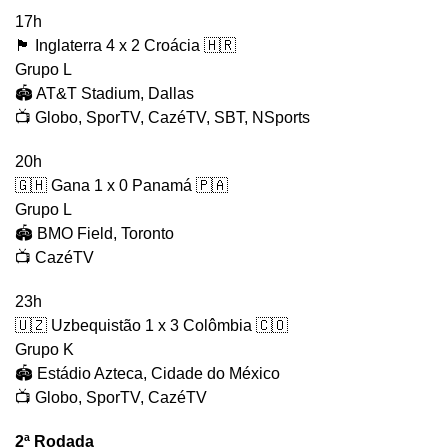
17h
🏴󠁧󠁢󠁥󠁮󠁧󠁿 Inglaterra 4 x 2 Croácia 🇭🇷
Grupo L
🏟️ AT&T Stadium, Dallas
📺 Globo, SporTV, CazéTV, SBT, NSports
20h
🇬🇭 Gana 1 x 0 Panamá 🇵🇦
Grupo L
🏟️ BMO Field, Toronto
📺 CazéTV
23h
🇺🇿 Uzbequistão 1 x 3 Colômbia 🇨🇴
Grupo K
🏟️ Estádio Azteca, Cidade do México
📺 Globo, SporTV, CazéTV
2ª Rodada