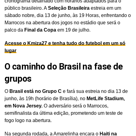
cronograma detalhado com horários adaptados para o
público brasileiro. A
Seleção Brasileira
estreia em um
sábado nobre, dia 13 de junho, às 19 Horas, enfrentando o
Marrocos na abertura dos jogos no estádio que será o
palco da
Final da Copa
em 19 de julho.
Acesse o Kmiza27 e tenha tudo do futebol em um só
lugar
O caminho do Brasil na fase de
grupos
O
Brasil está no Grupo C
e fará sua estreia no dia 13 de
junho, às 19h (horário de Brasília), no
MetLife Stadium,
em Nova Jersey.
O adversário será o Marrocos,
semifinalista da última edição, prometendo um teste de
fogo logo na abertura.
Na segunda rodada, a Amarelinha encara o
Haiti na