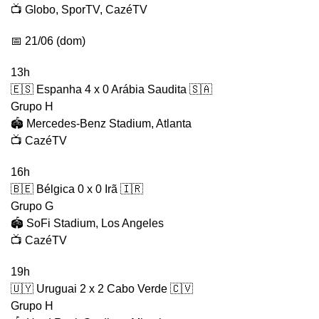
📺 Globo, SporTV, CazéTV
📅 21/06 (dom)
13h
🇪🇸 Espanha 4 x 0 Arábia Saudita 🇸🇦
Grupo H
🏟️ Mercedes-Benz Stadium, Atlanta
📺 CazéTV
16h
🇧🇪 Bélgica 0 x 0 Irã 🇮🇷
Grupo G
🏟️ SoFi Stadium, Los Angeles
📺 CazéTV
19h
🇺🇾 Uruguai 2 x 2 Cabo Verde 🇨🇻
Grupo H