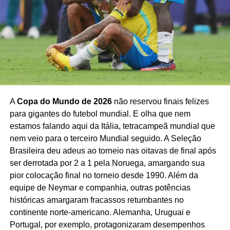
assistente de vídeo, o famoso
VAR
, gerou fortes protestos
México: O Peso da
de diversas federações ao longo do torneio. O termo
“VARgentina”
viralizou nas redes sociais após decisões
favoráveis à equipe sul-americana em momentos
Tradição
decisivos.
O México
se torna o primeiro país a receber
três
A
Copa do Mundo de 2026
não reservou finais felizes
edições da Copa do Mundo
, utilizando estádios que
para gigantes do futebol mundial. E olha que nem
respiram a história do futebol mundial. O pontapé inicial
estamos falando aqui da Itália, tetracampeã mundial que
da competição acontece no histórico
Estádio Azteca
, na
nem veio para o terceiro Mundial seguido. A Seleção
Cidade do México, no dia 11 de junho. Os donos da casa
Brasileira deu adeus ao torneio nas oitavas de final após
enfrentam a África do Sul às 16h, marcando a terceira vez
ser derrotada por 2 a 1 pela Noruega, amargando sua
que o estádio recebe uma abertura de Mundial, algo
pior colocação final no torneio desde 1990. Além da
inédito em 96 anos de Copa de Mundo.
equipe de Neymar e companhia, outras potências
Também será a primeira vez que uma partida de abertura
históricas amargaram fracassos retumbantes no
de Copa se repete, já que México e África do Sul se
continente norte-americano. Alemanha, Uruguai e
enfrentaram na abertura da Copa de 2010, naquela
Não expulsão de Messi no jogo de estreia contra a
Portugal, por exemplo, protagonizaram desempenhos