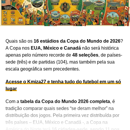
Quais são os
16 estádios da Copa do Mundo de 2026
?
A Copa nos
EUA, México e Canadá
não será histórica
apenas pelo número recorde de
48 seleções
, de países-
sede (três) e de partidas (104), mas também pela sua
escala geográfica sem precedentes.
Acesse o Kmiza27 e tenha tudo do futebol em um só
lugar
Com a
tabela da Copa do Mundo 2026 completa
, é
tradição comparar quais sedes “se deram melhor” na
distribuição dos jogos. Pela primeira vez distribuída por
três países – EUA, México e Canadá -, a Copa na
América do Norte terá
16 cidades-sede, sendo 11 nos