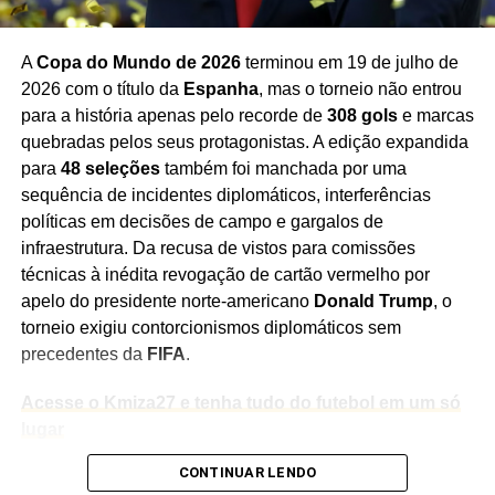
Cidade
Estádio
Capacidade
Jogos
Destaque
A
Copa do Mundo de 2026
terminou em 19 de julho de
Nova
MetLife
82.500
8
Palco da final
York/Nova
Stadium
da estreia do
2026 com o título da
Espanha
, mas o torneio não entrou
Jersey
Brasil
para a história apenas pelo recorde de
308 gols
e marcas
quebradas pelos seus protagonistas. A edição expandida
Dallas
AT&T
80.000
9
Recordista e
para
48 seleções
também foi manchada por uma
Stadium
número de
sequência de incidentes diplomáticos, interferências
jogos
políticas em decisões de campo e gargalos de
Kansas
Arrowhead
76.416
6
Maior telão d
infraestrutura. Da recusa de vistos para comissões
City
Stadium
estádio do
técnicas à inédita revogação de cartão vermelho por
mundo
apelo do presidente norte-americano
Donald Trump
, o
Houston
NRG
72.220
7
Possui teto
torneio exigiu contorcionismos diplomáticos sem
Stadium
retrátil de alt
precedentes da
FIFA
.
tecnologia
Acesse o Kmiza27 e tenha tudo do futebol em um só
Atlanta
Mercedes-
71.000
8
Design futuri
Benz
e teto “ojo”
lugar
Stadium
CONTINUAR LENDO
Recordes, Gols e Espanha Campeã: o Balanço Final
Los
SoFi
70.240
8
Estádio mais