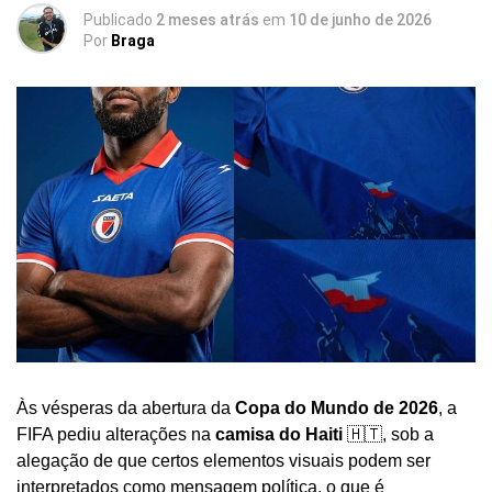
Publicado
2 meses atrás
em
10 de junho de 2026
Por
Braga
Às vésperas da abertura da
Copa do Mundo de 2026
, a
FIFA pediu alterações na
camisa do Haiti
🇭🇹, sob a
alegação de que certos elementos visuais podem ser
interpretados como mensagem política, o que é