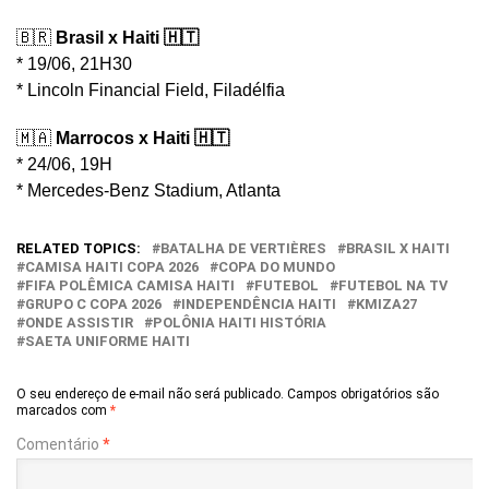
🇧🇷
Brasil x Haiti 🇭🇹
* 19/06, 21H30
* Lincoln Financial Field, Filadélfia
🇲🇦
Marrocos x Haiti 🇭🇹
* 24/06, 19H
* Mercedes-Benz Stadium, Atlanta
RELATED TOPICS:
BATALHA DE VERTIÈRES
BRASIL X HAITI
CAMISA HAITI COPA 2026
COPA DO MUNDO
FIFA POLÊMICA CAMISA HAITI
FUTEBOL
FUTEBOL NA TV
GRUPO C COPA 2026
INDEPENDÊNCIA HAITI
KMIZA27
ONDE ASSISTIR
POLÔNIA HAITI HISTÓRIA
SAETA UNIFORME HAITI
O seu endereço de e-mail não será publicado.
Campos obrigatórios são
marcados com
*
Comentário
*