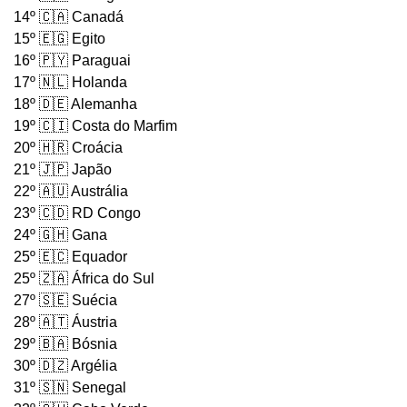
14º 🇨🇦 Canadá
15º 🇪🇬 Egito
16º 🇵🇾 Paraguai
17º 🇳🇱 Holanda
18º 🇩🇪 Alemanha
19º 🇨🇮 Costa do Marfim
20º 🇭🇷 Croácia
21º 🇯🇵 Japão
22º 🇦🇺 Austrália
23º 🇨🇩 RD Congo
24º 🇬🇭 Gana
25º 🇪🇨 Equador
25º 🇿🇦 África do Sul
27º 🇸🇪 Suécia
28º 🇦🇹 Áustria
29º 🇧🇦 Bósnia
30º 🇩🇿 Argélia
31º 🇸🇳 Senegal