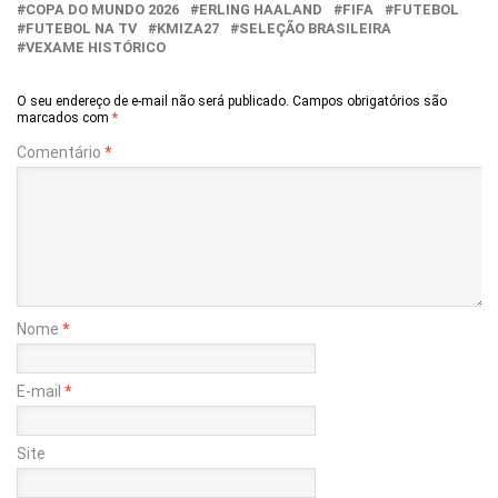
COPA DO MUNDO 2026
ERLING HAALAND
FIFA
FUTEBOL
FUTEBOL NA TV
KMIZA27
SELEÇÃO BRASILEIRA
VEXAME HISTÓRICO
O seu endereço de e-mail não será publicado.
Campos obrigatórios são
marcados com
*
Comentário
*
Nome
*
E-mail
*
Site