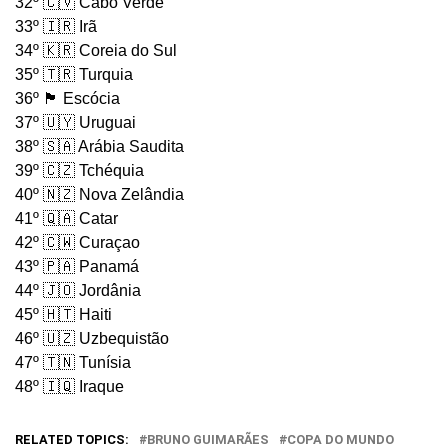
32º 🇨🇻 Cabo Verde
33º 🇮🇷 Irã
34º 🇰🇷 Coreia do Sul
35º 🇹🇷 Turquia
36º 🏴󠁧󠁢󠁳󠁣󠁴󠁿 Escócia
37º 🇺🇾 Uruguai
38º 🇸🇦 Arábia Saudita
39º 🇨🇿 Tchéquia
40º 🇳🇿 Nova Zelândia
41º 🇶🇦 Catar
42º 🇨🇼 Curaçao
43º 🇵🇦 Panamá
44º 🇯🇴 Jordânia
45º 🇭🇹 Haiti
46º 🇺🇿 Uzbequistão
47º 🇹🇳 Tunísia
48º 🇮🇶 Iraque
RELATED TOPICS:
BRUNO GUIMARÃES
COPA DO MUNDO