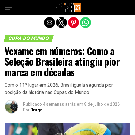
Sair da versão mobile
COPA DO MUNDO
Vexame em números: Como a
Seleção Brasileira atingiu pior
marca em décadas
Com o 11º lugar em 2026, Brasil iguala segunda pior
posição da história nas Copas do Mundo
Publicado
4 semanas atrás
em
8 de julho de 2026
Por
Braga