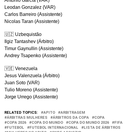
Antonio Garcia (VAR)
Leodan Gonzalez (VAR)
Carlos Barreiro (Assistente)
Nicolas Taran (Assistente)
🇺🇿 Uzbequistão
Ilgiz Tantashev (Árbitro)
Timur Gaynullin (Assistente)
Andrey Tsapenko (Assistente)
🇻🇪 Venezuela
Jesus Valenzuela (Árbitro)
Juan Soto (VAR)
Tulio Moreno (Assistente)
Jorge Urrego (Assistente)
RELATED TOPICS:
APITO
ARBITRAGEM
ÁRBITRAS MULHERES
ÁRBITROS DA COPA
COPA
COPA 2026
COPA DO MUNDO
COPA DO MUNDO 2026
FIFA
FUTEBOL
FUTEBOL INTERNACIONAL
LISTA DE ÁRBITROS