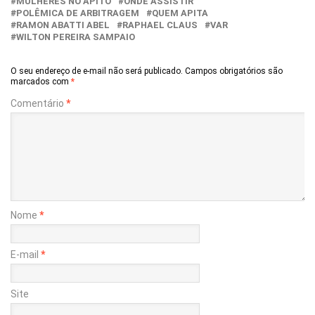
MULHERES NO APITO
ONDE ASSISTIR
POLÊMICA DE ARBITRAGEM
QUEM APITA
RAMON ABATTI ABEL
RAPHAEL CLAUS
VAR
WILTON PEREIRA SAMPAIO
O seu endereço de e-mail não será publicado.
Campos obrigatórios são
marcados com
*
Comentário
*
Nome
*
E-mail
*
Site