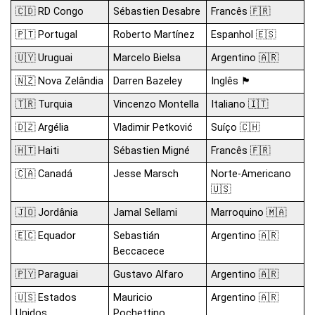
🇨🇩 RD Congo
Sébastien Desabre
Francês 🇫🇷
🇵🇹 Portugal
Roberto Martínez
Espanhol 🇪🇸
🇺🇾 Uruguai
Marcelo Bielsa
Argentino 🇦🇷
🇳🇿 Nova Zelândia
Darren Bazeley
Inglês 🏴󠁧󠁢󠁥󠁮󠁧󠁿
🇹🇷 Turquia
Vincenzo Montella
Italiano 🇮🇹
🇩🇿 Argélia
Vladimir Petković
Suíço 🇨🇭
🇭🇹 Haiti
Sébastien Migné
Francês 🇫🇷
🇨🇦 Canadá
Jesse Marsch
Norte-Americano
🇺🇸
🇯🇴 Jordânia
Jamal Sellami
Marroquino 🇲🇦
🇪🇨 Equador
Sebastián
Argentino 🇦🇷
Beccacece
🇵🇾 Paraguai
Gustavo Alfaro
Argentino 🇦🇷
🇺🇸 Estados
Mauricio
Argentino 🇦🇷
Unidos
Pochettino