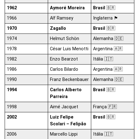
1962
Aymoré Moreira
Brasil
🇧🇷
1966
Alf Ramsey
Inglaterra 🏴󠁧󠁢󠁥󠁮󠁧󠁿
1970
Zagallo
Brasil
🇧🇷
1974
Helmut Schön
Alemanha 🇩🇪
1978
César Luis Menotti
Argentina 🇦🇷
1982
Enzo Bearzot
Itália 🇮🇹
1986
Carlos Bilardo
Argentina 🇦🇷
1990
Franz Beckenbauer
Alemanha 🇩🇪
1994
Carlos Alberto
Brasil
🇧🇷
Parreira
1998
Aimé Jacquet
França 🇫🇷
2002
Luiz Felipe
Brasil
🇧🇷
Scolari – Felipão
2006
Marcello Lippi
Itália 🇮🇹