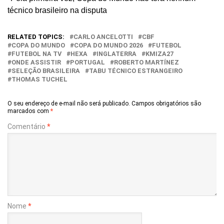
técnico brasileiro na disputa
RELATED TOPICS:
CARLO ANCELOTTI
CBF
COPA DO MUNDO
COPA DO MUNDO 2026
FUTEBOL
FUTEBOL NA TV
HEXA
INGLATERRA
KMIZA27
ONDE ASSISTIR
PORTUGAL
ROBERTO MARTÍNEZ
SELEÇÃO BRASILEIRA
TABU TÉCNICO ESTRANGEIRO
THOMAS TUCHEL
O seu endereço de e-mail não será publicado.
Campos obrigatórios são
marcados com
*
Comentário
*
Nome
*