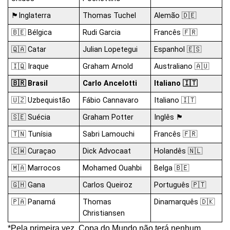
🏴󠁧󠁢󠁥󠁮󠁧󠁿Inglaterra
Thomas Tuchel
Alemão 🇩🇪
🇧🇪 Bélgica
Rudi Garcia
Francês 🇫🇷
🇶🇦 Catar
Julian Lopetegui
Espanhol 🇪🇸
🇮🇶 Iraque
Graham Arnold
Australiano 🇦🇺
🇧🇷 Brasil
Carlo Ancelotti
Italiano 🇮🇹
🇺🇿 Uzbequistão
Fábio Cannavaro
Italiano 🇮🇹
🇸🇪 Suécia
Graham Potter
Inglês 🏴󠁧󠁢󠁥󠁮󠁧󠁿
🇹🇳 Tunísia
Sabri Lamouchi
Francês 🇫🇷
🇨🇼 Curaçao
Dick Advocaat
Holandês 🇳🇱
🇲🇦 Marrocos
Mohamed Ouahbi
Belga 🇧🇪
🇬🇭 Gana
Carlos Queiroz
Português 🇵🇹
🇵🇦 Panamá
Thomas
Dinamarquês 🇩🇰
Christiansen
*Pela primeira vez, Copa do Mundo não terá nenhum