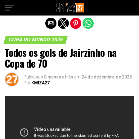
Sair da versão mobile
COPA DO MUNDO 2026
Todos os gols de Jairzinho na
Copa de 70
Publicado
8 meses atrás
em
24 de dezembro de 2025
Por
KMIZA27