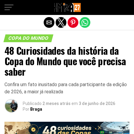
Sair da versão mobile
COPA DO MUNDO
48 Curiosidades da história da
Copa do Mundo que você precisa
saber
Confira um fato inusitado para cada participante da edição
de 2026, a maior já realizada
Publicado
2 meses atrás
em
3 de junho de 2026
Por
Braga