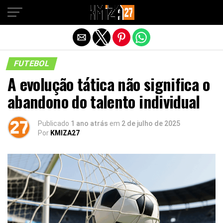
Sair da versão mobile
FUTEBOL
A evolução tática não significa o
abandono do talento individual
Publicado
1 ano atrás
em
2 de julho de 2025
Por
KMIZA27