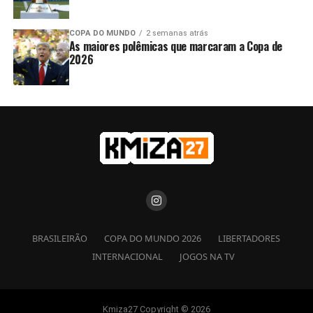
COPA DO MUNDO
2 semanas atrás
As maiores polêmicas que marcaram a Copa de
2026
BRASILEIRÃO
COPA DO MUNDO 2026
LIBERTADORES
INTERNACIONAL
JOGOS NA TV
Kmiza27 Copyright © 2026