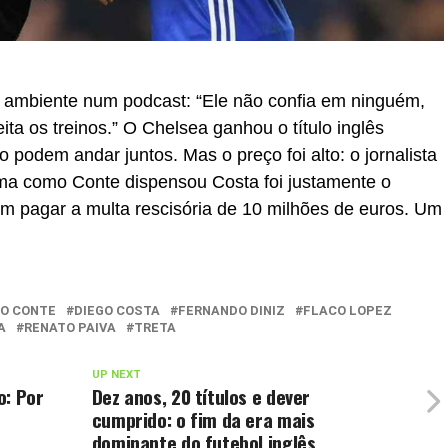
o ambiente num podcast: “Ele não confia em ninguém,
ta os treinos.” O Chelsea ganhou o título inglês
 podem andar juntos. Mas o preço foi alto: o jornalista
rma como Conte dispensou Costa foi justamente o
em pagar a multa rescisória de 10 milhões de euros. Um
O CONTE
DIEGO COSTA
FERNANDO DINIZ
FLACO LOPEZ
A
RENATO PAIVA
TRETA
UP NEXT
o: Por
Dez anos, 20 títulos e dever
cumprido: o fim da era mais
dominante do futebol inglês