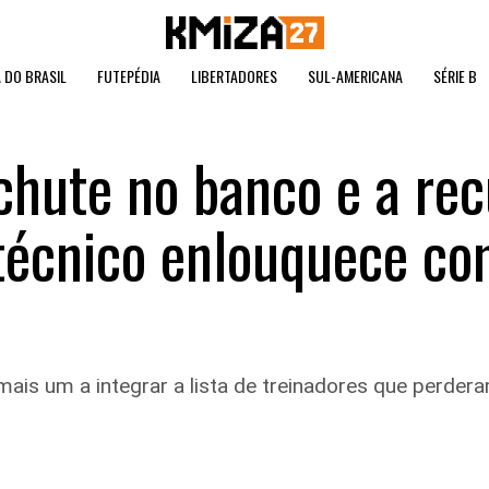
 DO BRASIL
FUTEPÉDIA
LIBERTADORES
SUL-AMERICANA
SÉRIE B
chute no banco e a re
 técnico enlouquece co
ais um a integrar a lista de treinadores que perder