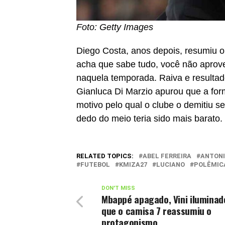
Foto: Getty Images
Diego Costa, anos depois, resumiu 
acha que sabe tudo, você não aprovei
naquela temporada. Raiva e resultado
Gianluca Di Marzio apurou que a fo
motivo pelo qual o clube o demitiu s
dedo do meio teria sido mais barato.
RELATED TOPICS:
ABEL FERREIRA
ANTONI
FUTEBOL
KMIZA27
LUCIANO
POLÊMIC
DON'T MISS
Mbappé apagado, Vini iluminad
que o camisa 7 reassumiu o
protagonismo.