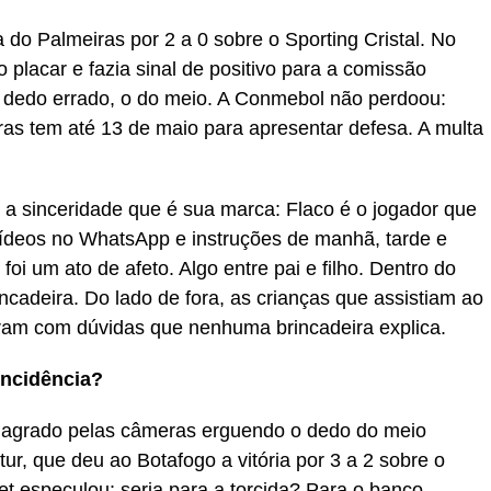
 do Palmeiras por 2 a 0 sobre o Sporting Cristal. No
placar e fazia sinal de positivo para a comissão
 o dedo errado, o do meio. A Conmebol não perdoou:
iras tem até 13 de maio para apresentar defesa. A multa
 a sinceridade que é sua marca: Flaco é o jogador que
vídeos no WhatsApp e instruções de manhã, tarde e
foi um ato de afeto. Algo entre pai e filho. Dentro do
incadeira. Do lado de fora, as crianças que assistiam ao
aram com dúvidas que nenhuma brincadeira explica.
incidência?
flagrado pelas câmeras erguendo o dedo do meio
r, que deu ao Botafogo a vitória por 3 a 2 sobre o
net especulou: seria para a torcida? Para o banco