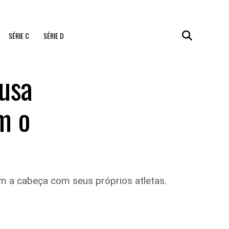
SÉRIE C
SÉRIE D
cusa
m o
am a cabeça com seus próprios atletas.