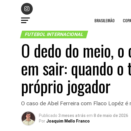
BRASILEIRÃO
COPA
FUTEBOL INTERNACIONAL
O dedo do meio, o 
em sair: quando o
próprio jogador
O caso de Abel Ferreira com Flaco Lopéz é m
Publicado
3 meses atrás
em
8 de maio de 2026
Por
Joaquim Mello Franco