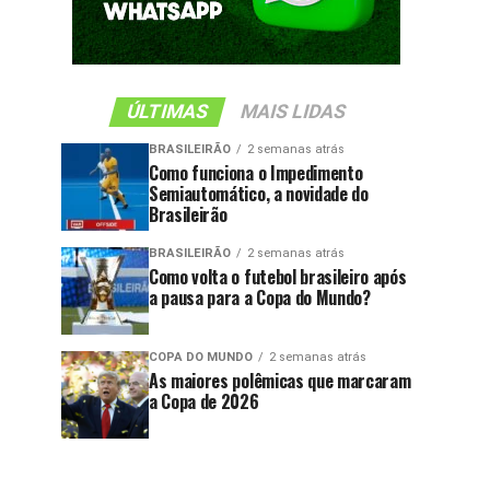
ÚLTIMAS
MAIS LIDAS
BRASILEIRÃO
2 semanas atrás
Como funciona o Impedimento
Semiautomático, a novidade do
Brasileirão
BRASILEIRÃO
2 semanas atrás
Como volta o futebol brasileiro após
a pausa para a Copa do Mundo?
COPA DO MUNDO
2 semanas atrás
As maiores polêmicas que marcaram
a Copa de 2026