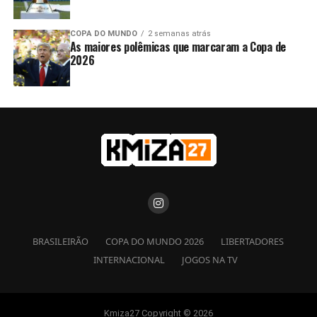
COPA DO MUNDO
2 semanas atrás
As maiores polêmicas que marcaram a Copa de
2026
BRASILEIRÃO
COPA DO MUNDO 2026
LIBERTADORES
INTERNACIONAL
JOGOS NA TV
Kmiza27 Copyright © 2026