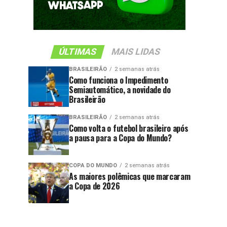
ÚLTIMAS
MAIS LIDAS
BRASILEIRÃO
2 semanas atrás
Como funciona o Impedimento
Semiautomático, a novidade do
Brasileirão
BRASILEIRÃO
2 semanas atrás
Como volta o futebol brasileiro após
a pausa para a Copa do Mundo?
COPA DO MUNDO
2 semanas atrás
As maiores polêmicas que marcaram
a Copa de 2026