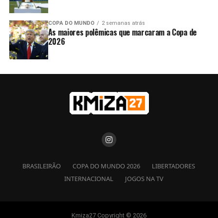
COPA DO MUNDO
2 semanas atrás
As maiores polêmicas que marcaram a Copa de
2026
BRASILEIRÃO
COPA DO MUNDO 2026
LIBERTADORES
INTERNACIONAL
JOGOS NA TV
Kmiza27 Copyright © 2026