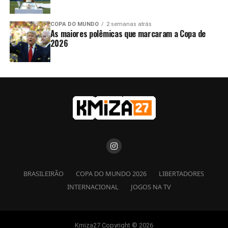
COPA DO MUNDO
2 semanas atrás
As maiores polêmicas que marcaram a Copa de
2026
BRASILEIRÃO
COPA DO MUNDO 2026
LIBERTADORES
INTERNACIONAL
JOGOS NA TV
Kmiza27 Copyright © 2026