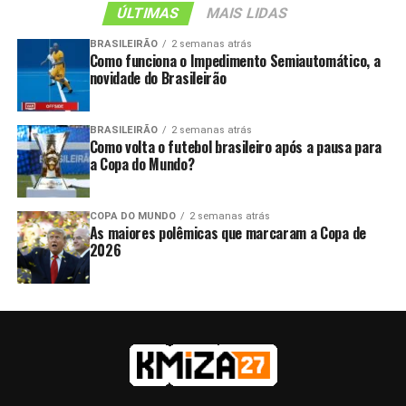
ÚLTIMAS
MAIS LIDAS
BRASILEIRÃO
2 semanas atrás
Como funciona o Impedimento Semiautomático, a
novidade do Brasileirão
BRASILEIRÃO
2 semanas atrás
Como volta o futebol brasileiro após a pausa para
a Copa do Mundo?
COPA DO MUNDO
2 semanas atrás
As maiores polêmicas que marcaram a Copa de
2026