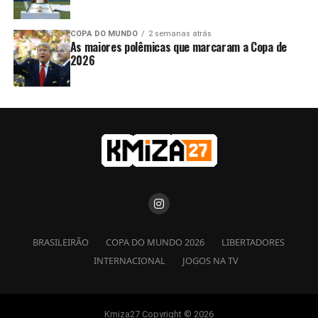
COPA DO MUNDO
2 semanas atrás
As maiores polêmicas que marcaram a Copa de
2026
BRASILEIRÃO
COPA DO MUNDO 2026
LIBERTADORES
INTERNACIONAL
JOGOS NA TV
Kmiza27 Copyright © 2026