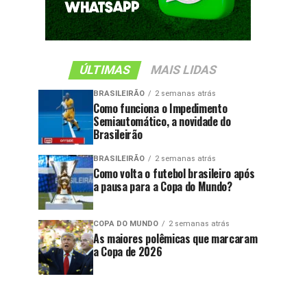
ÚLTIMAS
MAIS LIDAS
BRASILEIRÃO
2 semanas atrás
Como funciona o Impedimento
Semiautomático, a novidade do
Brasileirão
BRASILEIRÃO
2 semanas atrás
Como volta o futebol brasileiro após
a pausa para a Copa do Mundo?
COPA DO MUNDO
2 semanas atrás
As maiores polêmicas que marcaram
a Copa de 2026