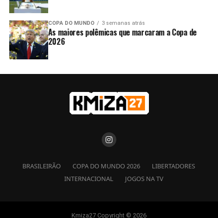
COPA DO MUNDO
3 semanas atrás
As maiores polêmicas que marcaram a Copa de
2026
BRASILEIRÃO
COPA DO MUNDO 2026
LIBERTADORES
INTERNACIONAL
JOGOS NA TV
Kmiza27 Copyright © 2026