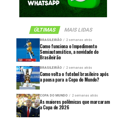
ÚLTIMAS
MAIS LIDAS
BRASILEIRÃO
2 semanas atrás
Como funciona o Impedimento
Semiautomático, a novidade do
Brasileirão
BRASILEIRÃO
2 semanas atrás
Como volta o futebol brasileiro após
a pausa para a Copa do Mundo?
COPA DO MUNDO
2 semanas atrás
As maiores polêmicas que marcaram
a Copa de 2026