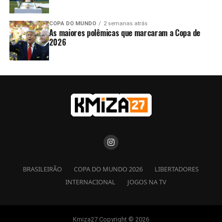
COPA DO MUNDO
2 semanas atrás
As maiores polêmicas que marcaram a Copa de
2026
BRASILEIRÃO
COPA DO MUNDO 2026
LIBERTADORES
INTERNACIONAL
JOGOS NA TV
Kmiza27 Copyright © 2026