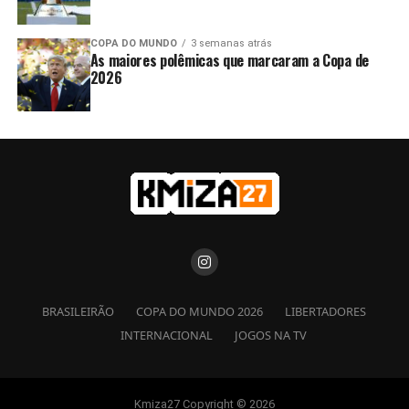
COPA DO MUNDO
3 semanas atrás
As maiores polêmicas que marcaram a Copa de
2026
BRASILEIRÃO
COPA DO MUNDO 2026
LIBERTADORES
INTERNACIONAL
JOGOS NA TV
Kmiza27 Copyright © 2026