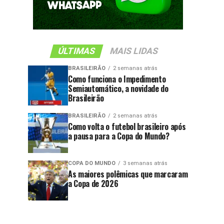
ÚLTIMAS
MAIS LIDAS
BRASILEIRÃO
2 semanas atrás
Como funciona o Impedimento
Semiautomático, a novidade do
Brasileirão
BRASILEIRÃO
2 semanas atrás
Como volta o futebol brasileiro após
a pausa para a Copa do Mundo?
COPA DO MUNDO
3 semanas atrás
As maiores polêmicas que marcaram
a Copa de 2026