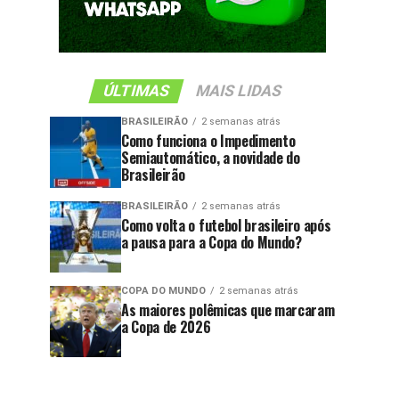
ÚLTIMAS
MAIS LIDAS
BRASILEIRÃO
2 semanas atrás
Como funciona o Impedimento
Semiautomático, a novidade do
Brasileirão
BRASILEIRÃO
2 semanas atrás
Como volta o futebol brasileiro após
a pausa para a Copa do Mundo?
COPA DO MUNDO
2 semanas atrás
As maiores polêmicas que marcaram
a Copa de 2026