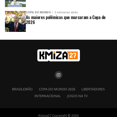
COPA DO MUNDO
2 semanas atrás
As maiores polêmicas que marcaram a Copa de
2026
BRASILEIRÃO
COPA DO MUNDO 2026
LIBERTADORES
INTERNACIONAL
JOGOS NA TV
Kmiza27 Copyright © 2026