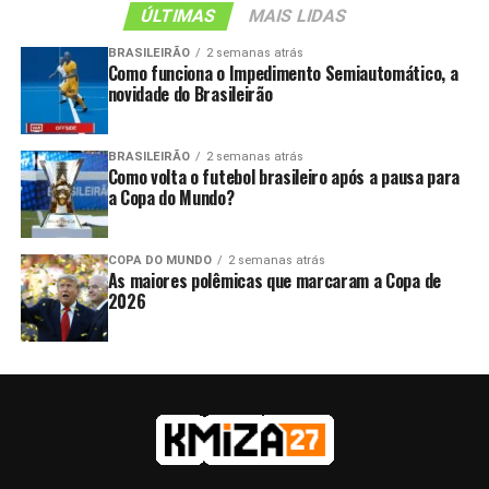
ÚLTIMAS
MAIS LIDAS
BRASILEIRÃO
2 semanas atrás
Como funciona o Impedimento Semiautomático, a
novidade do Brasileirão
BRASILEIRÃO
2 semanas atrás
Como volta o futebol brasileiro após a pausa para
a Copa do Mundo?
COPA DO MUNDO
2 semanas atrás
As maiores polêmicas que marcaram a Copa de
2026