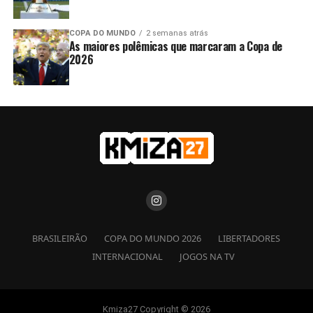
COPA DO MUNDO
2 semanas atrás
As maiores polêmicas que marcaram a Copa de
2026
BRASILEIRÃO
COPA DO MUNDO 2026
LIBERTADORES
INTERNACIONAL
JOGOS NA TV
Kmiza27 Copyright © 2026