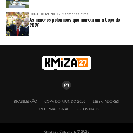
COPA DO MUNDO
2 semanas atrás
As maiores polêmicas que marcaram a Copa de
2026
BRASILEIRÃO
COPA DO MUNDO 2026
LIBERTADORES
INTERNACIONAL
JOGOS NA TV
Kmiza27 Copyright © 2026