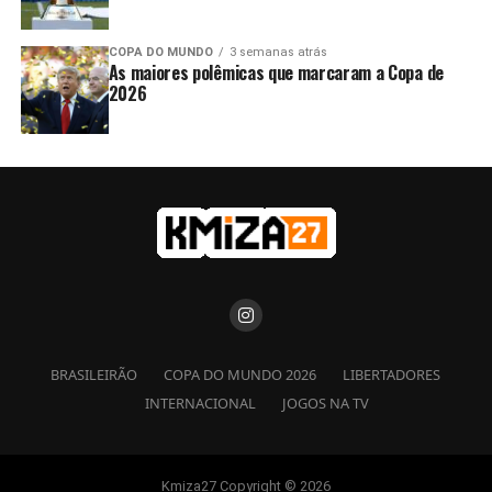
COPA DO MUNDO
3 semanas atrás
As maiores polêmicas que marcaram a Copa de
2026
BRASILEIRÃO
COPA DO MUNDO 2026
LIBERTADORES
INTERNACIONAL
JOGOS NA TV
Kmiza27 Copyright © 2026