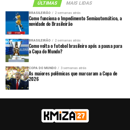
ÚLTIMAS
MAIS LIDAS
BRASILEIRÃO
2 semanas atrás
Como funciona o Impedimento Semiautomático, a
novidade do Brasileirão
BRASILEIRÃO
2 semanas atrás
Como volta o futebol brasileiro após a pausa para
a Copa do Mundo?
COPA DO MUNDO
3 semanas atrás
As maiores polêmicas que marcaram a Copa de
2026