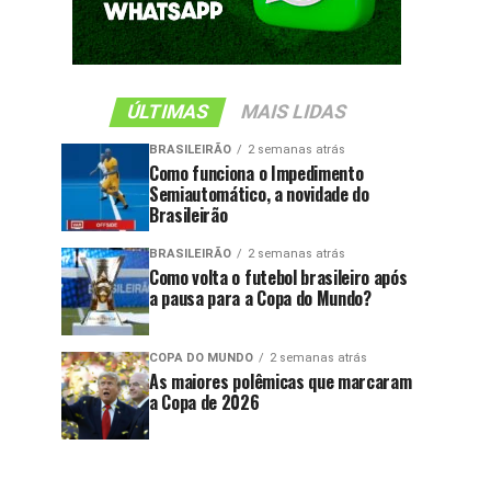
ÚLTIMAS
MAIS LIDAS
BRASILEIRÃO
2 semanas atrás
Como funciona o Impedimento
Semiautomático, a novidade do
Brasileirão
BRASILEIRÃO
2 semanas atrás
Como volta o futebol brasileiro após
a pausa para a Copa do Mundo?
COPA DO MUNDO
2 semanas atrás
As maiores polêmicas que marcaram
a Copa de 2026