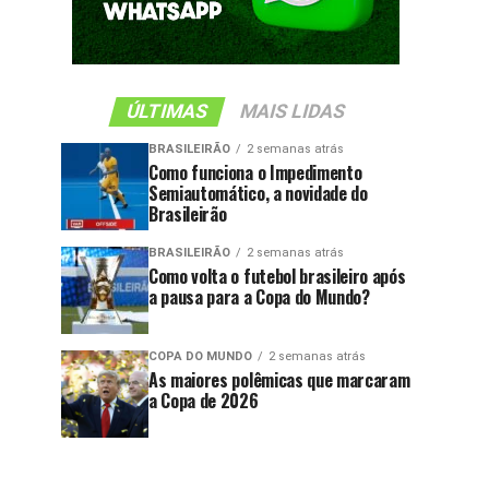
ÚLTIMAS
MAIS LIDAS
BRASILEIRÃO
2 semanas atrás
Como funciona o Impedimento
Semiautomático, a novidade do
Brasileirão
BRASILEIRÃO
2 semanas atrás
Como volta o futebol brasileiro após
a pausa para a Copa do Mundo?
COPA DO MUNDO
2 semanas atrás
As maiores polêmicas que marcaram
a Copa de 2026