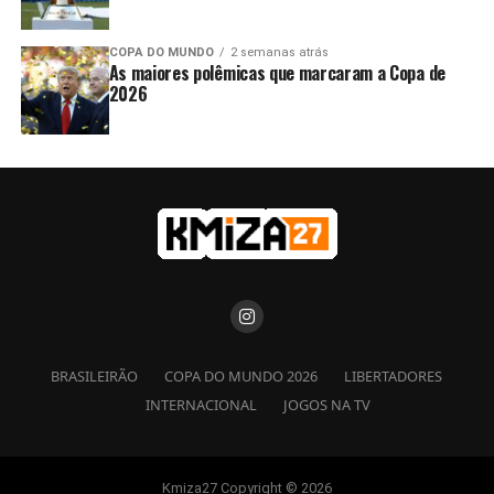
COPA DO MUNDO
2 semanas atrás
As maiores polêmicas que marcaram a Copa de
2026
BRASILEIRÃO
COPA DO MUNDO 2026
LIBERTADORES
INTERNACIONAL
JOGOS NA TV
Kmiza27 Copyright © 2026