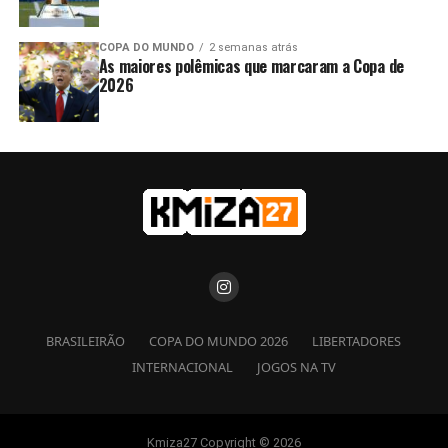
COPA DO MUNDO
2 semanas atrás
As maiores polêmicas que marcaram a Copa de
2026
BRASILEIRÃO
COPA DO MUNDO 2026
LIBERTADORES
INTERNACIONAL
JOGOS NA TV
Kmiza27 Copyright © 2026